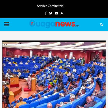
Service Commercial
Facebook
Twitter
Youtube
Rss
PRIMARY
MENU