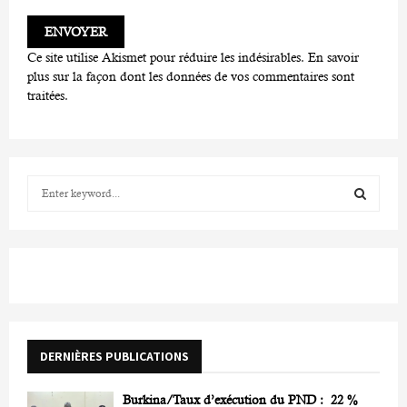
Ce site utilise Akismet pour réduire les indésirables.
En savoir
plus sur la façon dont les données de vos commentaires sont
traitées
.
S
e
a
S
r
c
E
h
f
A
o
r
R
DERNIÈRES PUBLICATIONS
:
C
Burkina/Taux d’exécution du PND : 22 %