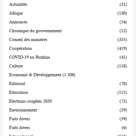
Actualités
(31)
Afrique
(130)
Annonces
(54)
Chronique du gouvernement
(12)
Conseil des ministres
(335)
Coopération
(419)
COVID-19 au Burkina
(41)
Culture
(118)
Economie & Développement
(1 208)
Editorial
(78)
Education
(115)
Elections couplées 2020
(72)
Environnement
(29)
Faits divers
(39)
Faits divers
(6)