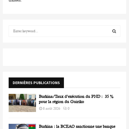
S
e
a
S
r
c
E
h
f
A
o
r
R
DERNIÈRES PUBLICATIONS
:
C
Burkina/Taux d’exécution du PND : 35 %
H
pour la région du Guiriko
8 août 2026
0
Burkina : la BCEAO sanctionne une banque