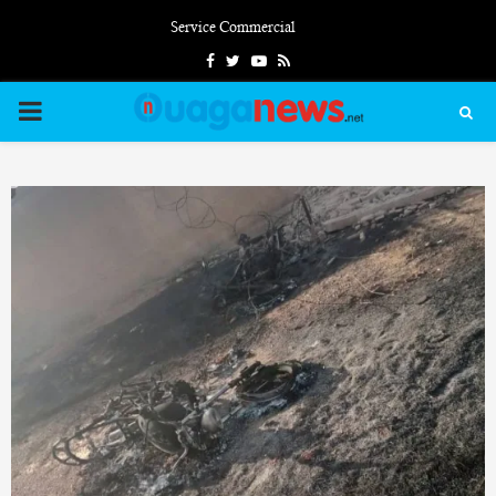
Service Commercial
Facebook
Twitter
Youtube
Rss
PRIMARY
MENU