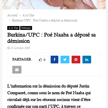
Accueil
A la Une
Burkina/UPC : Poé Naaba a déposé sa démission
A la Une
Politique
Burkina/UPC : Poé Naaba a déposé sa
démission
21 octobre 2020
PARTAGER
0
L’information sur la démission du député Justin
Compaoré, connu sous le nom de Poé Naaba qui
circulait déjà sur les réseaux sociaux vient d’être
confirmée par son parti l’UPC, à travers ce