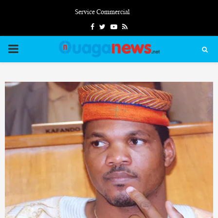
Service Commercial
Facebook
Twitter
Youtube
Rss
PRIMARY
MENU