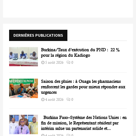
c
E
h
f
A
o
r
R
DERNIÈRES PUBLICATIONS
:
C
Burkina/Taux d’exécution du PND : 22 %
H
pour la région du Kadiogo
5 août 2026
0
Saison des pluies : à Ouaga les pharmaciens
renforcent les gardes pour mieux répondre aux
urgences
4 août 2026
0
Burkina Faso–Système des Nations Unies : en
fin de mission, le Représentant résident par
intérim salue un partenariat solide et...
4 août 2026
0