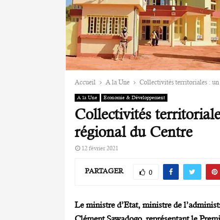
Accueil
A la Une
Collectivités territoriales : u
A la Une
Economie & Développement
Collectivités territoria
régional du Centre
12 février 2021
PARTAGER
0
Le ministre d’Etat, ministre de l’administ
Clément Sawadogo, représentant le Premie