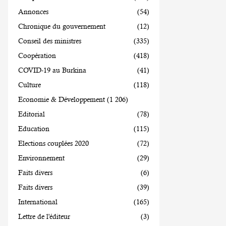
Annonces
(54)
Chronique du gouvernement
(12)
Conseil des ministres
(335)
Coopération
(418)
COVID-19 au Burkina
(41)
Culture
(118)
Economie & Développement
(1 206)
Editorial
(78)
Education
(115)
Elections couplées 2020
(72)
Environnement
(29)
Faits divers
(6)
Faits divers
(39)
International
(165)
Lettre de l'éditeur
(3)