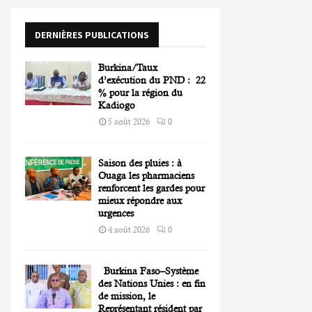
o
r
R
DERNIÈRES PUBLICATIONS
:
C
Burkina/Taux
H
d’exécution du PND : 22
% pour la région du
Kadiogo
5 août 2026
0
Saison des pluies : à
Ouaga les pharmaciens
renforcent les gardes pour
mieux répondre aux
urgences
4 août 2026
0
Burkina Faso–Système
des Nations Unies : en fin
de mission, le
Représentant résident par