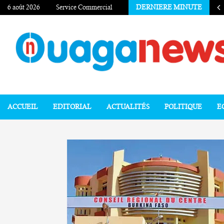
6 août 2026
Service Commercial
DERNIERE MINUTE
ACCUEIL
EDITORIAL
ACTUALITÉS
POLITIQUE
E