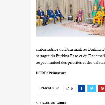
ambassadrice du Danemark au Burkina Faso
partagée du Burkina Faso et du Danemark d
respect mutuel des priorités et des valeur
𝐃𝐂𝐑𝐏/𝐏𝐫𝐢𝐦𝐚𝐭𝐮𝐫𝐞
PARTAGER
0
ARTICLES SIMILAIRES