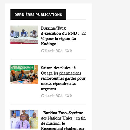
o
r
R
DERNIÈRES PUBLICATIONS
:
C
Burkina/Taux
H
d’exécution du PND : 22
% pour la région du
Kadiogo
5 août 2026
0
Saison des pluies : à
Ouaga les pharmaciens
renforcent les gardes pour
mieux répondre aux
urgences
4 août 2026
0
Burkina Faso–Système
des Nations Unies : en fin
de mission, le
Représentant résident par