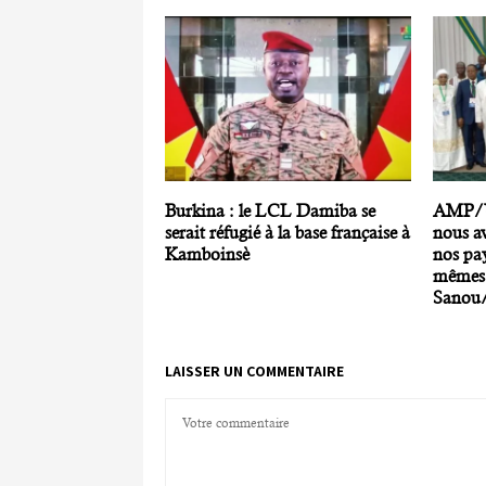
Burkina : le LCL Damiba se
AMP/U
serait réfugié à la base française à
nous av
Kamboinsè
nos pay
mêmes 
Sanou
LAISSER UN COMMENTAIRE