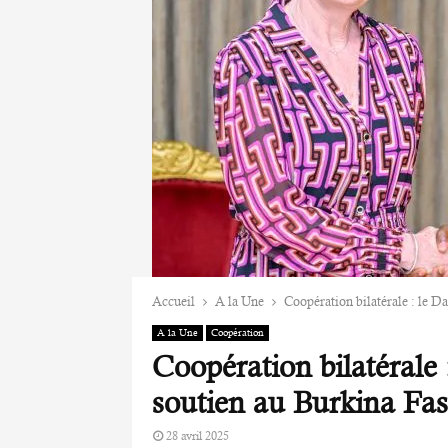
Accueil
A la Une
Coopération bilatérale : le D
A la Une
Coopération
Coopération bilatérale
soutien au Burkina Fa
28 avril 2025