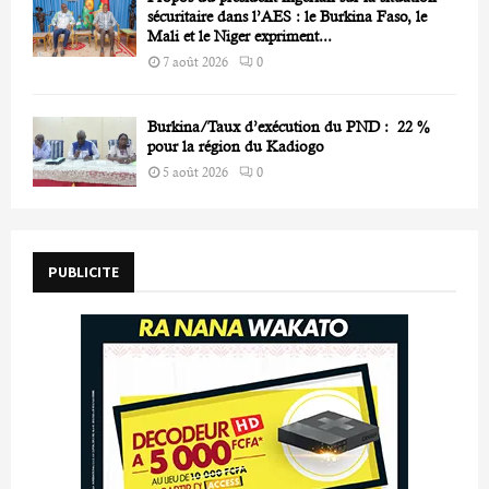
sécuritaire dans l’AES : le Burkina Faso, le
Mali et le Niger expriment...
7 août 2026
0
Burkina/Taux d’exécution du PND : 22 %
pour la région du Kadiogo
5 août 2026
0
PUBLICITE