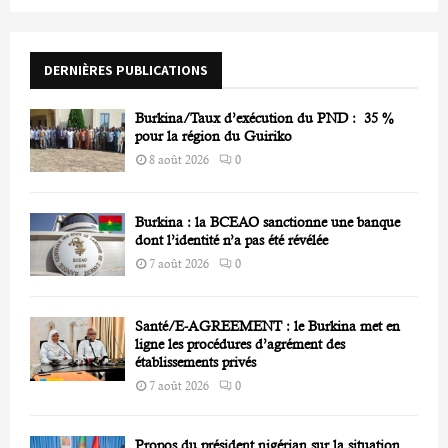
f
A
o
r
R
DERNIÈRES PUBLICATIONS
:
C
Burkina/Taux d’exécution du PND : 35 %
H
pour la région du Guiriko
8 août 2026
0
Burkina : la BCEAO sanctionne une banque
dont l’identité n’a pas été révélée
7 août 2026
0
Santé/E-AGREEMENT : le Burkina met en
ligne les procédures d’agrément des
établissements privés
7 août 2026
0
Propos du président nigérian sur la situation