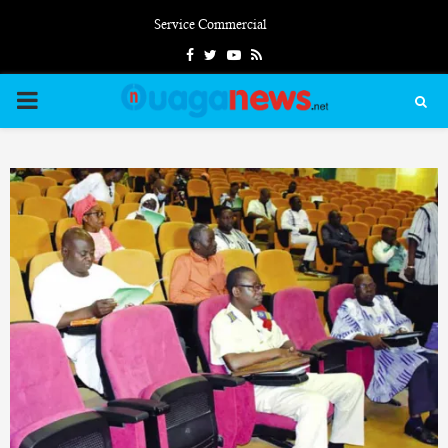
Service Commercial
Facebook
Twitter
Youtube
Rss
PRIMARY
MENU