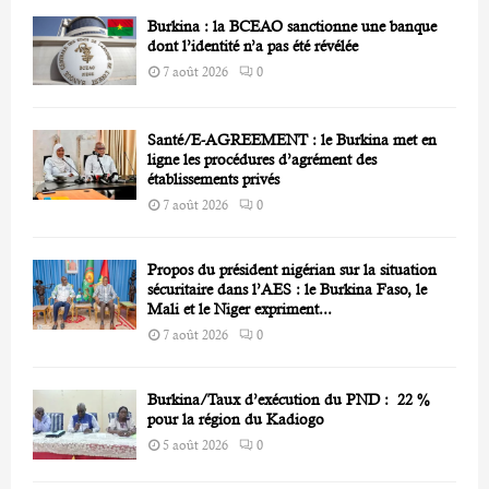
Burkina : la BCEAO sanctionne une banque
H
dont l’identité n’a pas été révélée
7 août 2026
0
Santé/E-AGREEMENT : le Burkina met en
ligne les procédures d’agrément des
établissements privés
7 août 2026
0
Propos du président nigérian sur la situation
sécuritaire dans l’AES : le Burkina Faso, le
Mali et le Niger expriment...
7 août 2026
0
Burkina/Taux d’exécution du PND : 22 %
pour la région du Kadiogo
5 août 2026
0