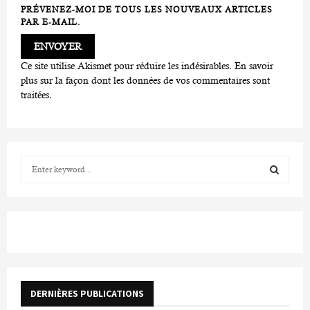
PRÉVENEZ-MOI DE TOUS LES NOUVEAUX ARTICLES
PAR E-MAIL.
Ce site utilise Akismet pour réduire les indésirables.
En savoir
plus sur la façon dont les données de vos commentaires sont
traitées
.
S
e
a
S
r
c
E
h
f
A
o
r
R
DERNIÈRES PUBLICATIONS
:
C