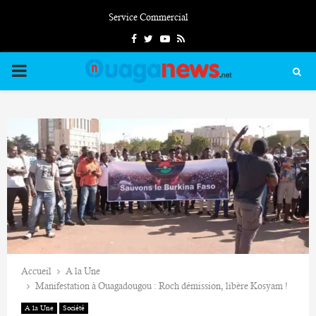
Service Commercial
Facebook
Twitter
Youtube
Rss
PRIMARY
MENU
Accueil
A la Une
Manifestation à Ouagadougou : Roch démission, libère Kosyam !
A la Une
Société