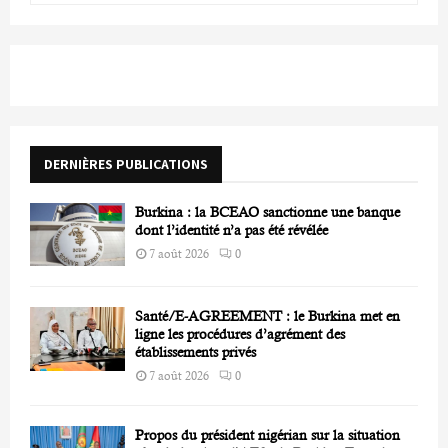
a
S
r
c
E
h
f
A
o
r
R
DERNIÈRES PUBLICATIONS
:
C
Burkina : la BCEAO sanctionne une banque
H
dont l’identité n’a pas été révélée
7 août 2026
0
Santé/E-AGREEMENT : le Burkina met en
ligne les procédures d’agrément des
établissements privés
7 août 2026
0
Propos du président nigérian sur la situation