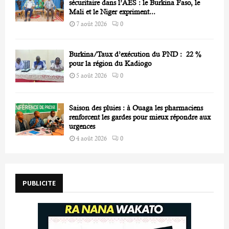
sécuritaire dans l’AES : le Burkina Faso, le
Mali et le Niger expriment...
7 août 2026
0
Burkina/Taux d’exécution du PND : 22 %
pour la région du Kadiogo
5 août 2026
0
Saison des pluies : à Ouaga les pharmaciens
renforcent les gardes pour mieux répondre aux
urgences
4 août 2026
0
PUBLICITE