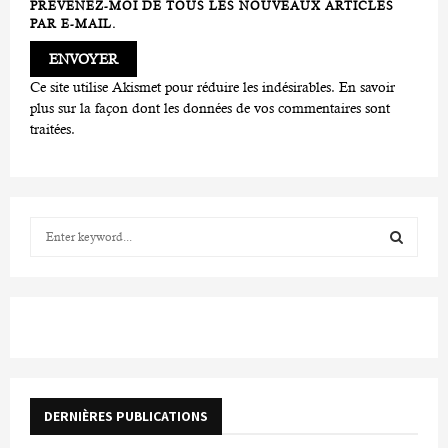
PRÉVENEZ-MOI DE TOUS LES NOUVEAUX ARTICLES
PAR E-MAIL.
Ce site utilise Akismet pour réduire les indésirables.
En savoir
plus sur la façon dont les données de vos commentaires sont
traitées
.
S
e
a
S
r
c
E
h
f
A
o
r
R
DERNIÈRES PUBLICATIONS
:
C