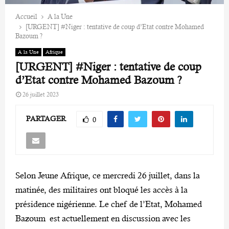
Accueil
A la Une
[URGENT] #Niger : tentative de coup d’Etat contre Mohamed
Bazoum ?
A la Une
Afrique
[URGENT] #Niger : tentative de coup
d’Etat contre Mohamed Bazoum ?
26 juillet 2023
PARTAGER
0
Selon Jeune Afrique, ce mercredi 26 juillet, dans la
matinée, des militaires ont bloqué les accès à la
présidence nigérienne. Le chef de l’Etat, Mohamed
Bazoum est actuellement en discussion avec les