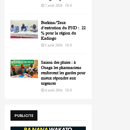
7 août 2026
0
Burkina/Taux
d’exécution du PND : 22
% pour la région du
Kadiogo
5 août 2026
0
Saison des pluies : à
Ouaga les pharmaciens
renforcent les gardes pour
mieux répondre aux
urgences
4 août 2026
0
PUBLICITE