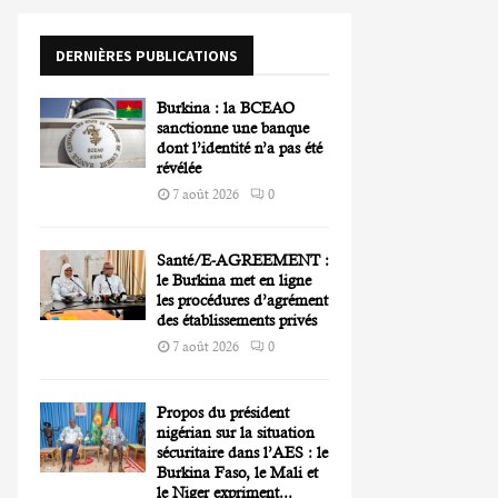
o
r
R
DERNIÈRES PUBLICATIONS
:
C
Burkina : la BCEAO
H
sanctionne une banque
dont l’identité n’a pas été
révélée
7 août 2026
0
Santé/E-AGREEMENT :
le Burkina met en ligne
les procédures d’agrément
des établissements privés
7 août 2026
0
Propos du président
nigérian sur la situation
sécuritaire dans l’AES : le
Burkina Faso, le Mali et
le Niger expriment...