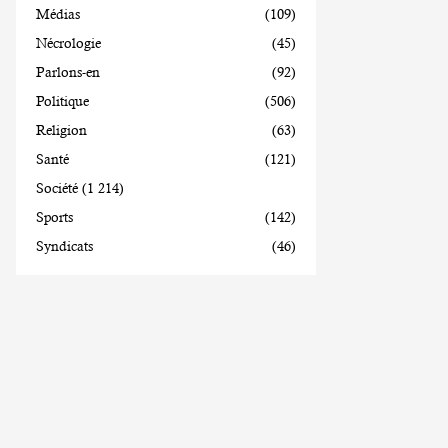
Médias
(109)
Nécrologie
(45)
Parlons-en
(92)
Politique
(506)
Religion
(63)
Santé
(121)
Société
(1 214)
Sports
(142)
Syndicats
(46)