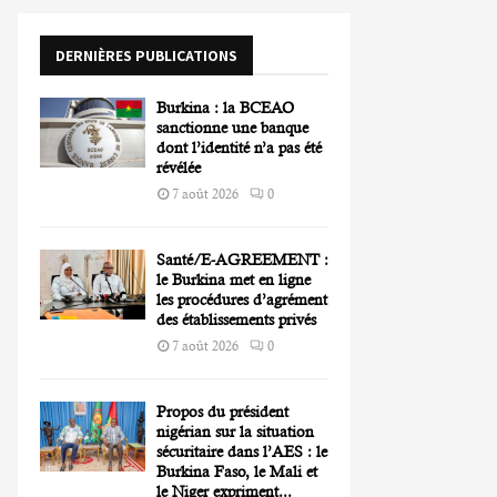
o
r
R
DERNIÈRES PUBLICATIONS
:
C
Burkina : la BCEAO
H
sanctionne une banque
dont l’identité n’a pas été
révélée
7 août 2026
0
Santé/E-AGREEMENT :
le Burkina met en ligne
les procédures d’agrément
des établissements privés
7 août 2026
0
Propos du président
nigérian sur la situation
sécuritaire dans l’AES : le
Burkina Faso, le Mali et
le Niger expriment...