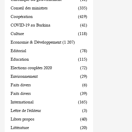
Conseil des ministres
(335)
Coopération
(419)
COVID-19 au Burkina
(41)
Culture
(118)
Economie & Développement
(1 207)
Editorial
(78)
Education
(115)
Elections couplées 2020
(72)
Environnement
(29)
Faits divers
(6)
Faits divers
(39)
International
(165)
Lettre de l'éditeur
(3)
Libres propos
(40)
Littérature
(20)