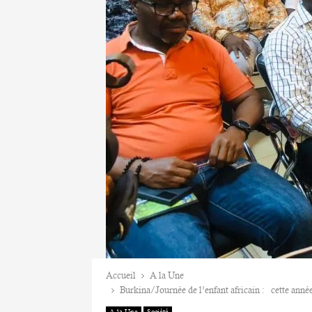
Accueil
A la Une
Burkina/Journée de l’enfant africain : cette année,
A la Une
Société