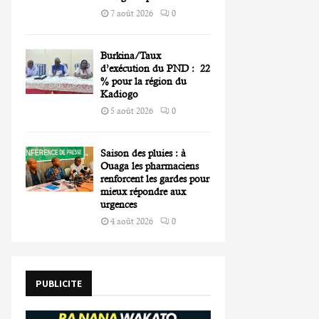
7 août 2026
0
Burkina/Taux
d’exécution du PND : 22
% pour la région du
Kadiogo
5 août 2026
0
Saison des pluies : à
Ouaga les pharmaciens
renforcent les gardes pour
mieux répondre aux
urgences
4 août 2026
0
PUBLICITE