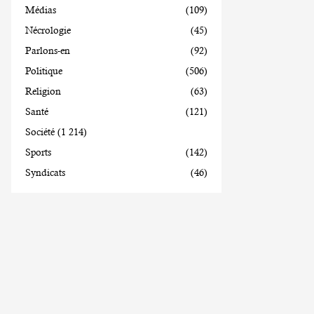
Médias
(109)
Nécrologie
(45)
Parlons-en
(92)
Politique
(506)
Religion
(63)
Santé
(121)
Société
(1 214)
Sports
(142)
Syndicats
(46)