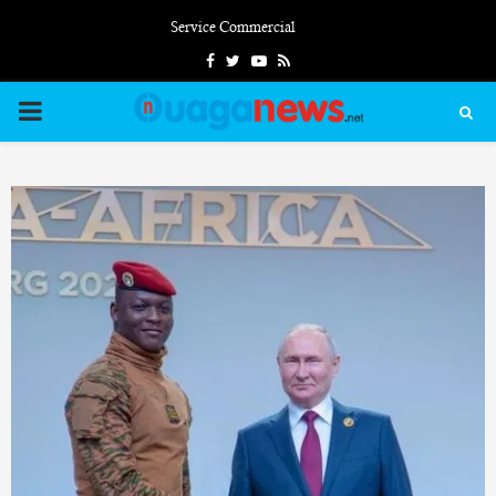
Service Commercial
Facebook
Twitter
Youtube
Rss
PRIMARY
MENU