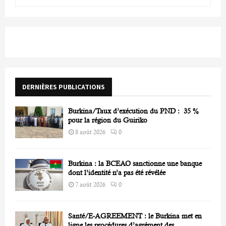
e
a
S
r
c
E
h
f
A
o
r
R
DERNIÈRES PUBLICATIONS
:
C
Burkina/Taux d’exécution du PND : 35 %
H
pour la région du Guiriko
8 août 2026
0
Burkina : la BCEAO sanctionne une banque
dont l’identité n’a pas été révélée
7 août 2026
0
Santé/E-AGREEMENT : le Burkina met en
ligne les procédures d’agrément des