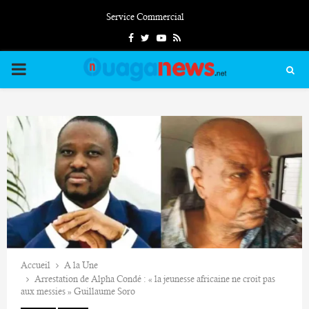
Service Commercial
Facebook
Twitter
Youtube
Rss
PRIMARY
MENU
Accueil
A la Une
Arrestation de Alpha Condé : « la jeunesse africaine ne croit pas
aux messies » Guillaume Soro