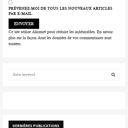
PRÉVENEZ-MOI DE TOUS LES NOUVEAUX ARTICLES
PAR E-MAIL.
Ce site utilise Akismet pour réduire les indésirables.
En savoir
plus sur la façon dont les données de vos commentaires sont
traitées
.
S
e
a
S
r
c
E
h
f
A
o
r
R
DERNIÈRES PUBLICATIONS
: