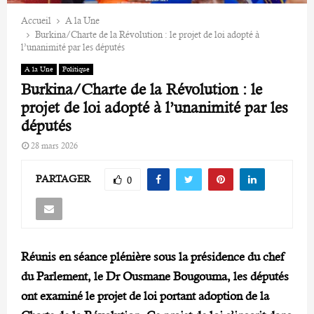
Accueil
A la Une
Burkina/Charte de la Révolution : le projet de loi adopté à
l’unanimité par les députés
A la Une
Politique
Burkina/Charte de la Révolution : le
projet de loi adopté à l’unanimité par les
députés
28 mars 2026
PARTAGER
0
Réunis en séance plénière sous la présidence du chef
du Parlement, le Dr Ousmane Bougouma, les députés
ont examiné le projet de loi portant adoption de la