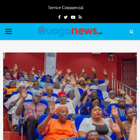
Service Commercial
Facebook
Twitter
Youtube
Rss
PRIMARY
MENU