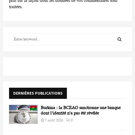
plus sur la façon dont les données de vos commentaires sont
traitées
.
S
e
a
S
r
c
E
h
f
A
o
r
R
DERNIÈRES PUBLICATIONS
:
C
Burkina : la BCEAO sanctionne une banque
H
dont l’identité n’a pas été révélée
7 août 2026
0