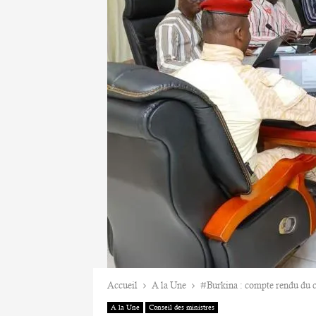
Accueil
A la Une
#Burkina : compte rendu du c
A la Une
Conseil des ministres