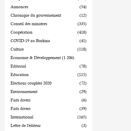
Annonces
(54)
Chronique du gouvernement
(12)
Conseil des ministres
(335)
Coopération
(418)
COVID-19 au Burkina
(41)
Culture
(118)
Economie & Développement
(1 206)
Editorial
(78)
Education
(115)
Elections couplées 2020
(72)
Environnement
(29)
Faits divers
(6)
Faits divers
(39)
International
(165)
Lettre de l'éditeur
(3)