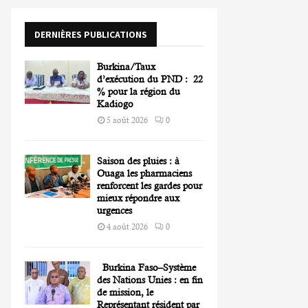
o
r
R
DERNIÈRES PUBLICATIONS
:
C
Burkina/Taux
H
d’exécution du PND : 22
% pour la région du
Kadiogo
5 août 2026
0
Saison des pluies : à
Ouaga les pharmaciens
renforcent les gardes pour
mieux répondre aux
urgences
4 août 2026
0
Burkina Faso–Système
des Nations Unies : en fin
de mission, le
Représentant résident par