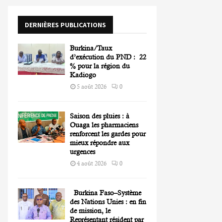
o
r
R
DERNIÈRES PUBLICATIONS
:
C
Burkina/Taux
H
d’exécution du PND : 22
% pour la région du
Kadiogo
5 août 2026
0
Saison des pluies : à
Ouaga les pharmaciens
renforcent les gardes pour
mieux répondre aux
urgences
4 août 2026
0
Burkina Faso–Système
des Nations Unies : en fin
de mission, le
Représentant résident par