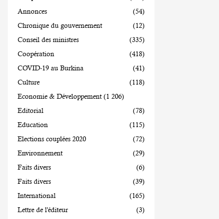
Annonces
(54)
Chronique du gouvernement
(12)
Conseil des ministres
(335)
Coopération
(418)
COVID-19 au Burkina
(41)
Culture
(118)
Economie & Développement
(1 206)
Editorial
(78)
Education
(115)
Elections couplées 2020
(72)
Environnement
(29)
Faits divers
(6)
Faits divers
(39)
International
(165)
Lettre de l'éditeur
(3)