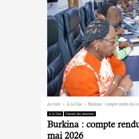
Accueil
A la Une
Burkina : compte rendu du co
A la Une
Conseil des ministres
Burkina : compte rendu
mai 2026