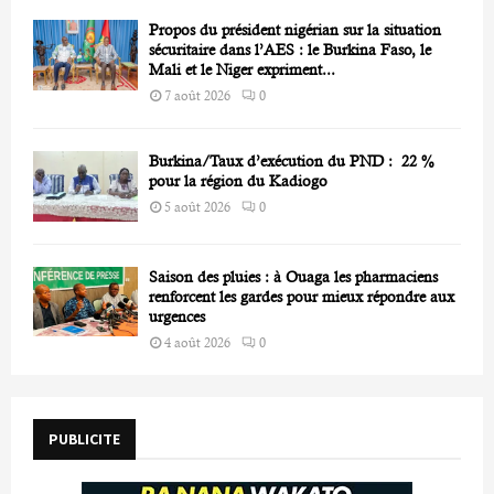
Propos du président nigérian sur la situation
sécuritaire dans l’AES : le Burkina Faso, le
Mali et le Niger expriment...
7 août 2026
0
Burkina/Taux d’exécution du PND : 22 %
pour la région du Kadiogo
5 août 2026
0
Saison des pluies : à Ouaga les pharmaciens
renforcent les gardes pour mieux répondre aux
urgences
4 août 2026
0
PUBLICITE