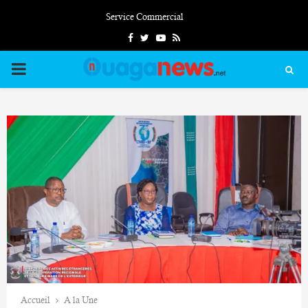
Service Commercial
Facebook
Twitter
Youtube
Rss
PRIMARY
MENU
Accueil
A la Une