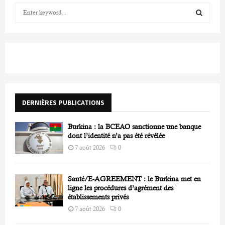
S
e
a
S
r
c
E
h
f
A
o
r
R
DERNIÈRES PUBLICATIONS
:
C
Burkina : la BCEAO sanctionne une banque
H
dont l’identité n’a pas été révélée
7 août 2026
0
Santé/E-AGREEMENT : le Burkina met en
ligne les procédures d’agrément des
établissements privés
7 août 2026
0