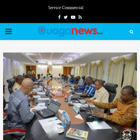
Service Commercial
Facebook
Twitter
Youtube
Rss
PRIMARY
MENU