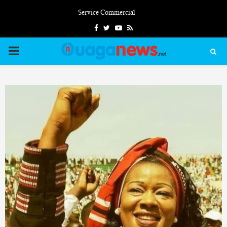
Service Commercial
Facebook
Twitter
Youtube
Rss
PRIMARY
MENU