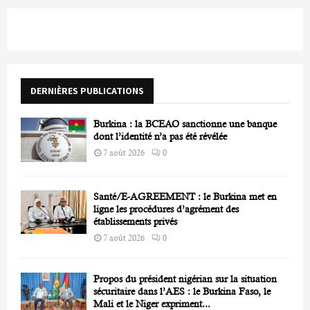
r
c
E
h
f
A
o
r
R
DERNIÈRES PUBLICATIONS
:
C
Burkina : la BCEAO sanctionne une banque
H
dont l’identité n’a pas été révélée
7 août 2026
0
Santé/E-AGREEMENT : le Burkina met en
ligne les procédures d’agrément des
établissements privés
7 août 2026
0
Propos du président nigérian sur la situation
sécuritaire dans l’AES : le Burkina Faso, le
Mali et le Niger expriment...