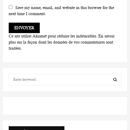
Save my name, email, and website in this browser for the
next time I comment.
Ce site utilise Akismet pour réduire les indésirables.
En savoir
plus sur la façon dont les données de vos commentaires sont
traitées
.
S
e
a
S
r
c
E
h
f
A
o
r
R