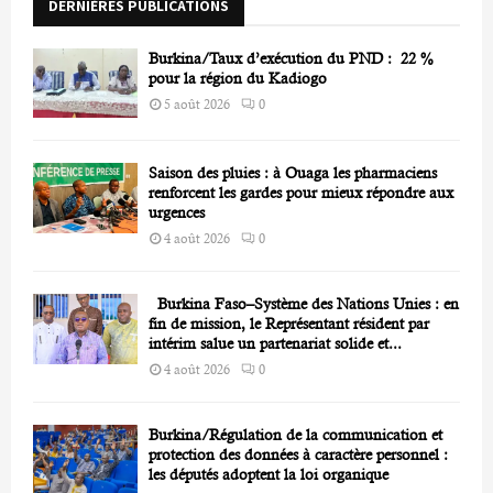
DERNIÈRES PUBLICATIONS
:
C
Burkina/Taux d’exécution du PND : 22 %
H
pour la région du Kadiogo
5 août 2026
0
Saison des pluies : à Ouaga les pharmaciens
renforcent les gardes pour mieux répondre aux
urgences
4 août 2026
0
Burkina Faso–Système des Nations Unies : en
fin de mission, le Représentant résident par
intérim salue un partenariat solide et...
4 août 2026
0
Burkina/Régulation de la communication et
protection des données à caractère personnel :
les députés adoptent la loi organique