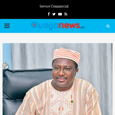
Service Commercial
Facebook
Twitter
Youtube
Rss
PRIMARY
MENU