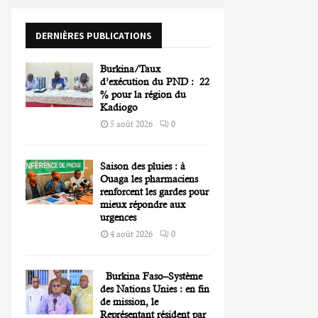
o
r
R
DERNIÈRES PUBLICATIONS
:
C
Burkina/Taux
H
d’exécution du PND : 22
% pour la région du
Kadiogo
5 août 2026
0
Saison des pluies : à
Ouaga les pharmaciens
renforcent les gardes pour
mieux répondre aux
urgences
4 août 2026
0
Burkina Faso–Système
des Nations Unies : en fin
de mission, le
Représentant résident par