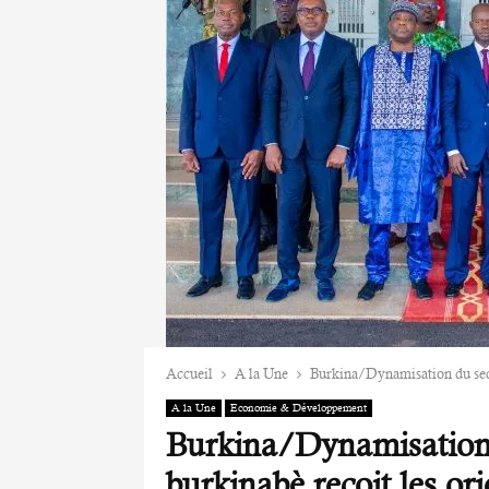
Accueil
A la Une
Burkina/Dynamisation du secte
A la Une
Economie & Développement
Burkina/Dynamisation d
burkinabè reçoit les or