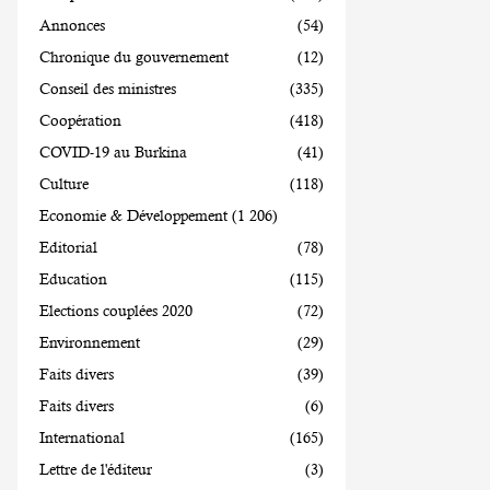
Annonces
(54)
Chronique du gouvernement
(12)
Conseil des ministres
(335)
Coopération
(418)
COVID-19 au Burkina
(41)
Culture
(118)
Economie & Développement
(1 206)
Editorial
(78)
Education
(115)
Elections couplées 2020
(72)
Environnement
(29)
Faits divers
(39)
Faits divers
(6)
International
(165)
Lettre de l'éditeur
(3)