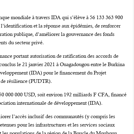
nque mondiale à travers IDA qui s’élève à 56 133 363 900
identification et la réponse aux épidémies, de renforcer
stration publique, d’améliorer la gouvernance des fonds
nts du secteur privé.
nance portant autorisation de ratification des accords de
nclus le 21 janvier 2021 à Ouagadougou entre le Burkina
développement (IDA) pour le financement du Projet
t de résilience (PUDTR).
350 000 000 USD, soit environ 192 milliards F CFA, financé
ociation internationale de développement (IDA).
liorer l’accès inclusif des communautés (y compris les
tenues pour les infrastructures et les services sociaux
ont les populations de la région de la Boucle du Mouhoun