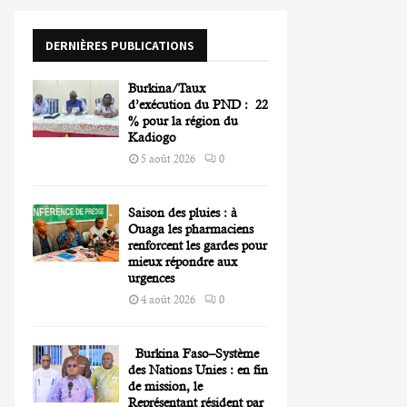
o
r
R
DERNIÈRES PUBLICATIONS
:
C
Burkina/Taux
H
d’exécution du PND : 22
% pour la région du
Kadiogo
5 août 2026
0
Saison des pluies : à
Ouaga les pharmaciens
renforcent les gardes pour
mieux répondre aux
urgences
4 août 2026
0
Burkina Faso–Système
des Nations Unies : en fin
de mission, le
Représentant résident par