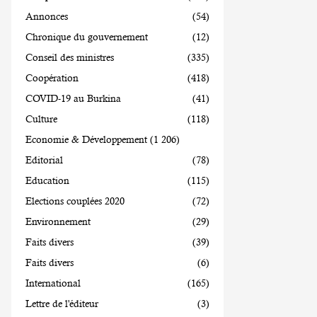
Annonces
(54)
Chronique du gouvernement
(12)
Conseil des ministres
(335)
Coopération
(418)
COVID-19 au Burkina
(41)
Culture
(118)
Economie & Développement
(1 206)
Editorial
(78)
Education
(115)
Elections couplées 2020
(72)
Environnement
(29)
Faits divers
(39)
Faits divers
(6)
International
(165)
Lettre de l'éditeur
(3)