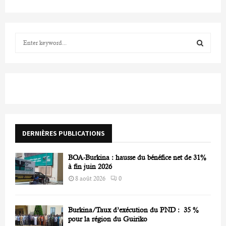
S
e
a
S
r
c
E
h
f
A
o
r
R
DERNIÈRES PUBLICATIONS
:
C
BOA-Burkina : hausse du bénéfice net de 31%
H
à fin juin 2026
8 août 2026
0
Burkina/Taux d’exécution du PND : 35 %
pour la région du Guiriko