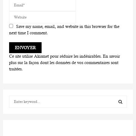
Save my name, email, and website in this browser for the
next time I comment.
Ce site utilise Akismet pour réduire les indésirables.
En savoir
plus sur la façon dont les données de vos commentaires sont
traitées
.
S
e
a
S
r
c
E
h