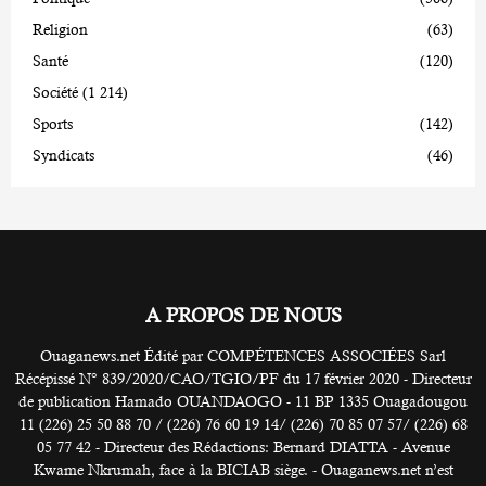
Religion
(63)
Santé
(120)
Société
(1 214)
Sports
(142)
Syndicats
(46)
A PROPOS DE NOUS
Ouaganews.net Édité par COMPÉTENCES ASSOCIÉES Sarl
Récépissé N° 839/2020/CAO/TGIO/PF du 17 février 2020 - Directeur
de publication Hamado OUANDAOGO - 11 BP 1335 Ouagadougou
11 (226) 25 50 88 70 / (226) 76 60 19 14/ (226) 70 85 07 57/ (226) 68
05 77 42 - Directeur des Rédactions: Bernard DIATTA - Avenue
Kwame Nkrumah, face à la BICIAB siège. - Ouaganews.net n’est