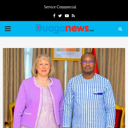
Service Commercial
Facebook
Twitter
Youtube
Rss
PRIMARY
MENU