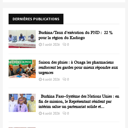
f
A
o
r
R
DERNIÈRES PUBLICATIONS
:
C
Burkina/Taux d’exécution du PND : 22 %
H
pour la région du Kadiogo
5 août 2026
0
Saison des pluies : à Ouaga les pharmaciens
renforcent les gardes pour mieux répondre aux
urgences
4 août 2026
0
Burkina Faso–Système des Nations Unies : en
fin de mission, le Représentant résident par
intérim salue un partenariat solide et...
4 août 2026
0