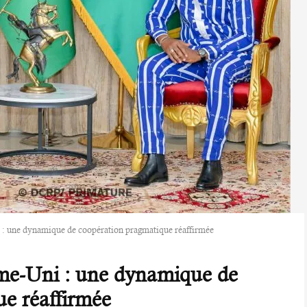
: une dynamique de coopération pragmatique réaffirmée
me-Uni : une dynamique de
ue réaffirmée