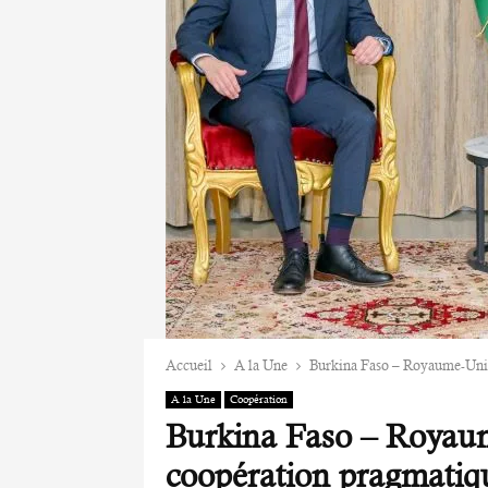
Accueil
A la Une
Burkina Faso – Royaume-Uni 
A la Une
Coopération
Burkina Faso – Royau
coopération pragmatiq