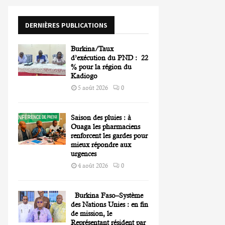
o
r
R
DERNIÈRES PUBLICATIONS
:
C
Burkina/Taux
H
d’exécution du PND : 22
% pour la région du
Kadiogo
5 août 2026
0
Saison des pluies : à
Ouaga les pharmaciens
renforcent les gardes pour
mieux répondre aux
urgences
4 août 2026
0
Burkina Faso–Système
des Nations Unies : en fin
de mission, le
Représentant résident par