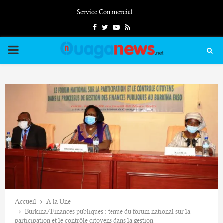
Service Commercial
Facebook
Twitter
Youtube
Rss
PRIMARY
MENU
Accueil
A la Une
Burkina/Finances publiques : tenue du forum national sur la
participation et le contrôle citoyens dans la gestion