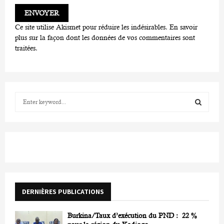
Ce site utilise Akismet pour réduire les indésirables.
En savoir
plus sur la façon dont les données de vos commentaires sont
traitées
.
S
e
a
S
r
c
E
h
f
A
o
r
R
DERNIÈRES PUBLICATIONS
:
C
Burkina/Taux d’exécution du PND : 22 %
H