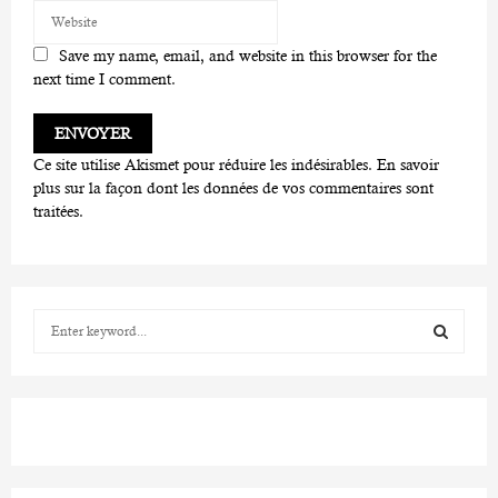
Save my name, email, and website in this browser for the
next time I comment.
Ce site utilise Akismet pour réduire les indésirables.
En savoir
plus sur la façon dont les données de vos commentaires sont
traitées
.
S
e
a
S
r
c
E
h
f
A
o