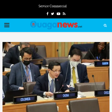
Service Commercial
Facebook
Twitter
Youtube
Rss
PRIMARY
MENU