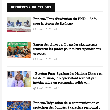
r
R
DERNIÈRES PUBLICATIONS
:
C
Burkina/Taux d’exécution du PND : 22 %
H
pour la région du Kadiogo
5 août 2026
0
Saison des pluies : à Ouaga les pharmaciens
renforcent les gardes pour mieux répondre aux
urgences
4 août 2026
0
Burkina Faso–Système des Nations Unies : en
fin de mission, le Représentant résident par
intérim salue un partenariat solide et...
4 août 2026
0
Burkina/Régulation de la communication et
protection des données à caractère personnel :