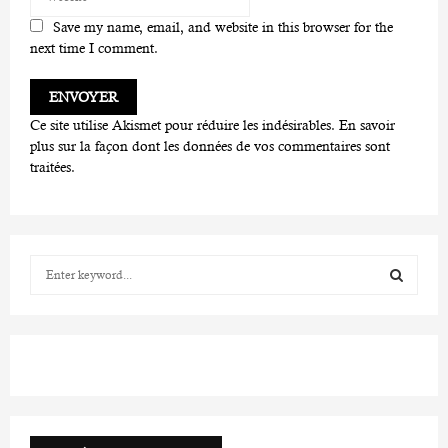
Save my name, email, and website in this browser for the
next time I comment.
Ce site utilise Akismet pour réduire les indésirables.
En savoir
plus sur la façon dont les données de vos commentaires sont
traitées
.
S
e
a
S
r
c
E
h
f
A
o
r
R