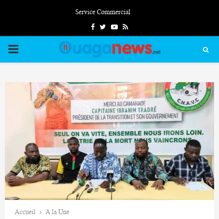
Service Commercial
Facebook
Twitter
Youtube
Rss
PRIMARY
MENU
Accueil
A la Une