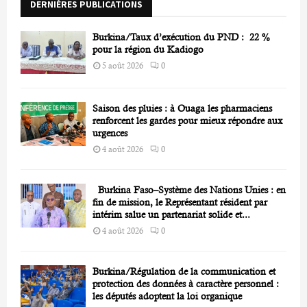
DERNIÈRES PUBLICATIONS
:
C
Burkina/Taux d’exécution du PND : 22 %
H
pour la région du Kadiogo
5 août 2026
0
Saison des pluies : à Ouaga les pharmaciens
renforcent les gardes pour mieux répondre aux
urgences
4 août 2026
0
Burkina Faso–Système des Nations Unies : en
fin de mission, le Représentant résident par
intérim salue un partenariat solide et...
4 août 2026
0
Burkina/Régulation de la communication et
protection des données à caractère personnel :
les députés adoptent la loi organique