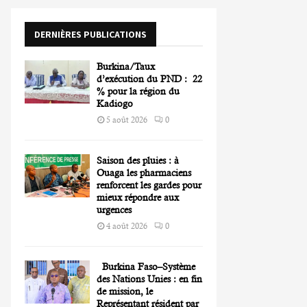
o
r
R
DERNIÈRES PUBLICATIONS
:
C
Burkina/Taux
H
d’exécution du PND : 22
% pour la région du
Kadiogo
5 août 2026
0
Saison des pluies : à
Ouaga les pharmaciens
renforcent les gardes pour
mieux répondre aux
urgences
4 août 2026
0
Burkina Faso–Système
des Nations Unies : en fin
de mission, le
Représentant résident par