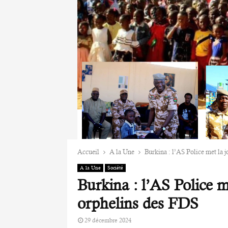
Accueil
A la Une
Burkina : l’AS Police met la 
A la Une
Société
Burkina : l’AS Police m
orphelins des FDS
29 décembre 2024