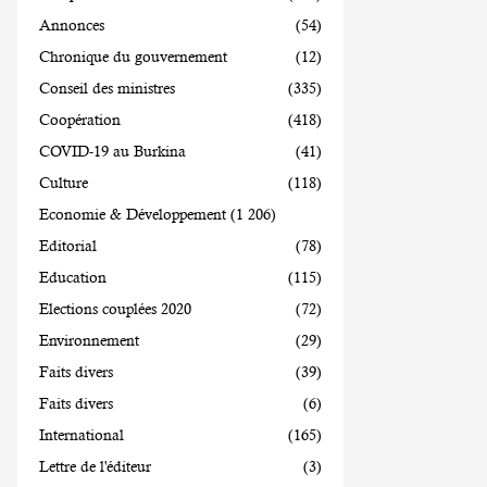
Annonces
(54)
Chronique du gouvernement
(12)
Conseil des ministres
(335)
Coopération
(418)
COVID-19 au Burkina
(41)
Culture
(118)
Economie & Développement
(1 206)
Editorial
(78)
Education
(115)
Elections couplées 2020
(72)
Environnement
(29)
Faits divers
(39)
Faits divers
(6)
International
(165)
Lettre de l'éditeur
(3)