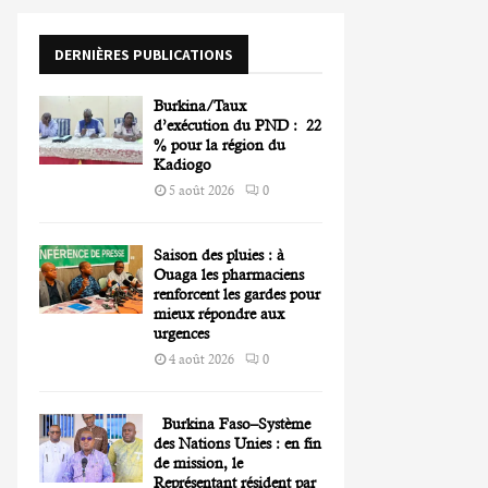
o
r
R
DERNIÈRES PUBLICATIONS
:
C
Burkina/Taux
H
d’exécution du PND : 22
% pour la région du
Kadiogo
5 août 2026
0
Saison des pluies : à
Ouaga les pharmaciens
renforcent les gardes pour
mieux répondre aux
urgences
4 août 2026
0
Burkina Faso–Système
des Nations Unies : en fin
de mission, le
Représentant résident par