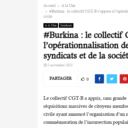
Accueil
A la Une
#Burkina : le collectif CGT-B s’oppose à l’opératio
civile
A la Une
Syndicats
#Burkina : le collecti
l’opérationnalisation de
syndicats et de la sociét
5 novembre 2023
PARTAGER
0
Le collectif CGT-B a appris, sans grand
réquisitions massives de citoyens membres
civile ayant annoncé l’organisation d’un 
commémoration de l’insurrection populair