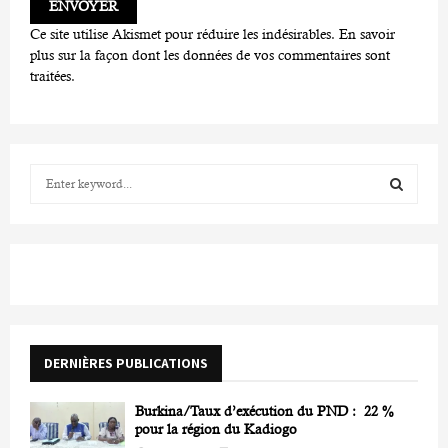
Ce site utilise Akismet pour réduire les indésirables.
En savoir
plus sur la façon dont les données de vos commentaires sont
traitées
.
S
e
a
S
r
c
E
h
f
A
o
r
R
DERNIÈRES PUBLICATIONS
:
C
Burkina/Taux d’exécution du PND : 22 %
H
pour la région du Kadiogo