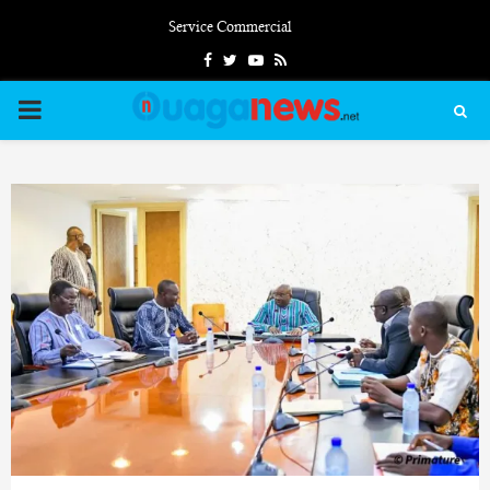
Service Commercial
Facebook
Twitter
Youtube
Rss
PRIMARY
MENU