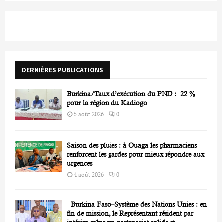
S
r
c
E
h
f
A
o
r
R
DERNIÈRES PUBLICATIONS
:
C
Burkina/Taux d’exécution du PND : 22 %
H
pour la région du Kadiogo
5 août 2026
0
Saison des pluies : à Ouaga les pharmaciens
renforcent les gardes pour mieux répondre aux
urgences
4 août 2026
0
Burkina Faso–Système des Nations Unies : en
fin de mission, le Représentant résident par
intérim salue un partenariat solide et...