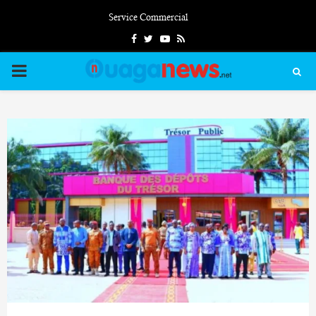
Service Commercial
Facebook
Twitter
Youtube
Rss
PRIMARY
MENU