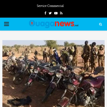
Service Commercial
Facebook
Twitter
Youtube
Rss
PRIMARY
MENU