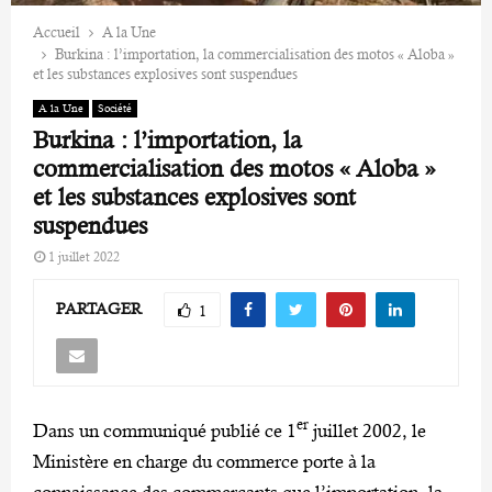
Accueil
A la Une
Burkina : l’importation, la commercialisation des motos « Aloba »
et les substances explosives sont suspendues
A la Une
Société
Burkina : l’importation, la
commercialisation des motos « Aloba »
et les substances explosives sont
suspendues
1 juillet 2022
PARTAGER
1
er
Dans un communiqué publié ce 1
juillet 2002, le
Ministère en charge du commerce porte à la
connaissance des commerçants que l’importation, la