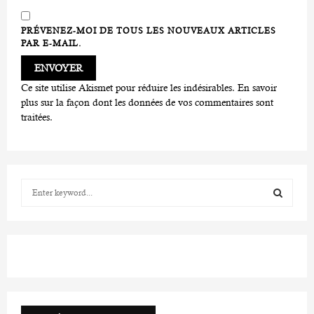
PRÉVENEZ-MOI DE TOUS LES NOUVEAUX ARTICLES
PAR E-MAIL.
Ce site utilise Akismet pour réduire les indésirables.
En savoir
plus sur la façon dont les données de vos commentaires sont
traitées
.
S
e
a
S
r
c
E
h
f
A
o
r
R