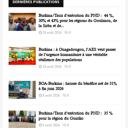
DERNIÈRES PUBLICATIONS
:
C
Burkina/Taux d’exécution du PND : 44 %,
H
30% et 43% pour les régions du Goulmou, de
la Sirba et de...
10 août 2026
0
Burkina : à Ouagadougou, l’AES veut passer
de l’urgence humanitaire à une véritable
résilience des populations
10 août 2026
0
BOA-Burkina : hausse du bénéfice net de 31%
à fin juin 2026
8 août 2026
0
Burkina/Taux d’exécution du PND : 35 %
pour la région du Guiriko
8 août 2026
0