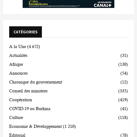
CATÉGORIES
A la Une
(4 672)
Actualités
(31)
Afrique
(130)
Annonces
(54)
Chronique du gouvernement
(12)
Conseil des ministres
(335)
Coopération
(419)
COVID-19 au Burkina
(41)
Culture
(118)
Economie & Développement
(1 210)
Editorial
(78)