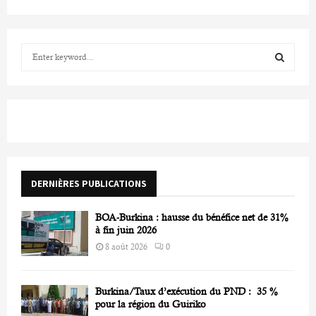
S
e
a
S
r
c
E
h
f
A
o
r
R
DERNIÈRES PUBLICATIONS
:
C
BOA-Burkina : hausse du bénéfice net de 31%
H
à fin juin 2026
8 août 2026
0
Burkina/Taux d’exécution du PND : 35 %
pour la région du Guiriko