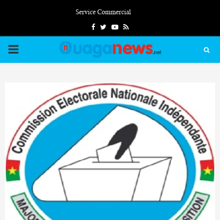
Service Commercial
Facebook
Twitter
Youtube
Rss
PRIMARY
MENU