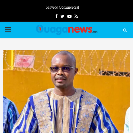
Service Commercial
Facebook
Twitter
Youtube
Rss
PRIMARY
MENU