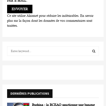
PAR E-MAIL.
Ce site utilise Akismet pour réduire les indésirables.
En savoir
plus sur la façon dont les données de vos commentaires sont
traitées
.
S
e
a
S
r
c
E
h
f
A
o
r
R
DERNIÈRES PUBLICATIONS
:
C
Burkina : la BCEAO sanctionne une banque