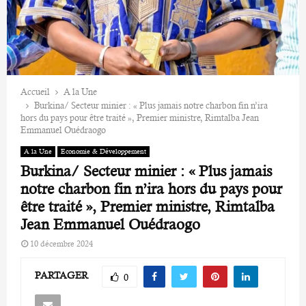
Accueil
A la Une
Burkina/ Secteur minier : « Plus jamais notre charbon fin n’ira
hors du pays pour être traité », Premier ministre, Rimtalba Jean
Emmanuel Ouédraogo
A la Une
Economie & Développement
Burkina/ Secteur minier : « Plus jamais
notre charbon fin n’ira hors du pays pour
être traité », Premier ministre, Rimtalba
Jean Emmanuel Ouédraogo
10 décembre 2024
PARTAGER
0