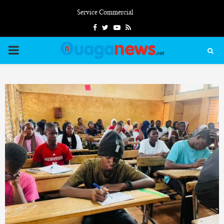
Service Commercial
Facebook
Twitter
Youtube
Rss
PRIMARY
MENU