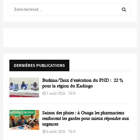
S
e
a
S
r
c
E
h
f
A
o
r
R
DERNIÈRES PUBLICATIONS
:
C
Burkina/Taux d’exécution du PND : 22 %
H
pour la région du Kadiogo
5 août 2026
0
Saison des pluies : à Ouaga les pharmaciens
renforcent les gardes pour mieux répondre aux
urgences
4 août 2026
0