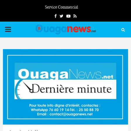
Service Commercial
Facebook
Twitter
Youtube
Rss
PRIMARY
MENU