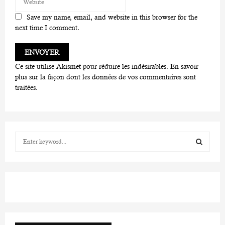
Save my name, email, and website in this browser for the
next time I comment.
Ce site utilise Akismet pour réduire les indésirables.
En savoir
plus sur la façon dont les données de vos commentaires sont
traitées
.
S
e
a
S
r
c
E
h
f
A
o
r
R