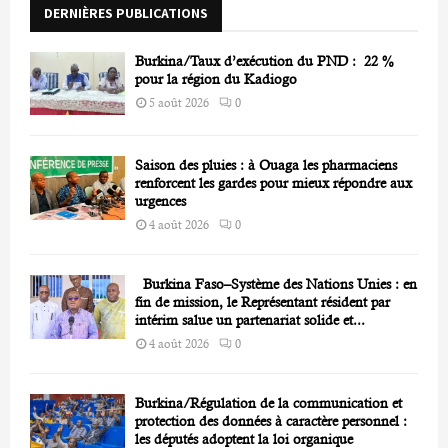
DERNIÈRES PUBLICATIONS
:
C
Burkina/Taux d’exécution du PND : 22 %
H
pour la région du Kadiogo
5 août 2026
0
Saison des pluies : à Ouaga les pharmaciens
renforcent les gardes pour mieux répondre aux
urgences
4 août 2026
0
Burkina Faso–Système des Nations Unies : en
fin de mission, le Représentant résident par
intérim salue un partenariat solide et...
4 août 2026
0
Burkina/Régulation de la communication et
protection des données à caractère personnel :
les députés adoptent la loi organique