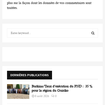
plus sur la façon dont les données de vos commentaires sont
traitées
.
S
e
a
S
r
c
E
h
f
A
o
r
R
DERNIÈRES PUBLICATIONS
:
C
Burkina/Taux d’exécution du PND : 35 %
H
pour la région du Guiriko
8 août 2026
0