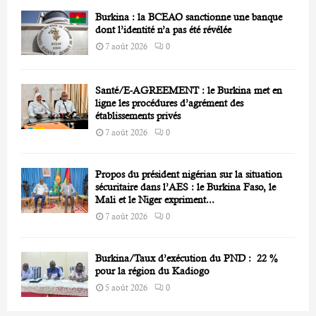
Burkina : la BCEAO sanctionne une banque
dont l’identité n’a pas été révélée
7 août 2026
0
Santé/E-AGREEMENT : le Burkina met en
ligne les procédures d’agrément des
établissements privés
7 août 2026
0
Propos du président nigérian sur la situation
sécuritaire dans l’AES : le Burkina Faso, le
Mali et le Niger expriment...
7 août 2026
0
Burkina/Taux d’exécution du PND : 22 %
pour la région du Kadiogo
5 août 2026
0