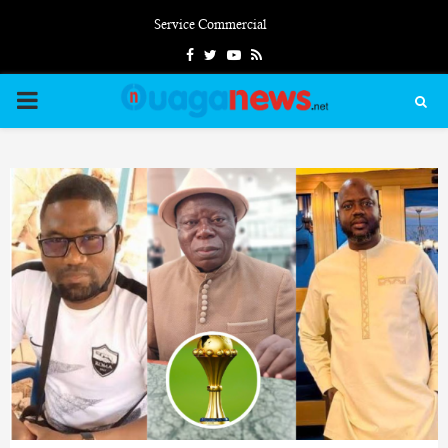
Service Commercial
Facebook
Twitter
Youtube
Rss
PRIMARY
MENU