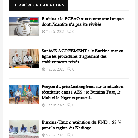
DERNIÈRES PUBLICATIONS
:
C
Burkina : la BCEAO sanctionne une banque
H
dont l’identité n’a pas été révélée
7 août 2026
0
Santé/E-AGREEMENT : le Burkina met en
ligne les procédures d’agrément des
établissements privés
7 août 2026
0
Propos du président nigérian sur la situation
sécuritaire dans l’AES : le Burkina Faso, le
Mali et le Niger expriment...
7 août 2026
0
Burkina/Taux d’exécution du PND : 22 %
pour la région du Kadiogo
5 août 2026
0