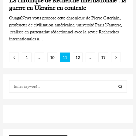
La chronique de Recherche internationale : la
guerre en Ukraine en contexte
OuagaNews vous propose cette chronique de Pierre Guerlain,
professeur de civilisation américaine, université Paris Nanterre,
réalisée en partenariat rédactionnel avec la revue Recherches
internationales à...
Pagination
1
…
10
11
12
…
17
des
publications
S
e
a
S
r
c
E
h
f
A
o
r
R