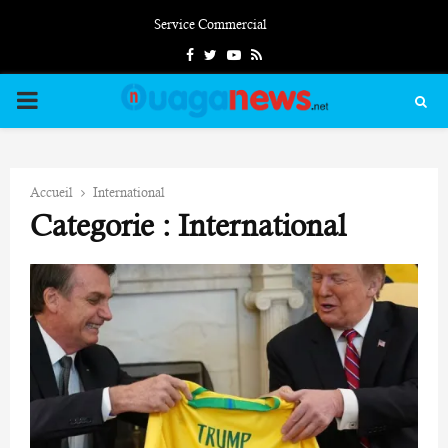
Service Commercial
Facebook
Twitter
Youtube
Rss
PRIMARY
MENU
Accueil
International
Categorie : International