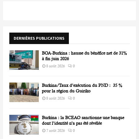
c
E
h
f
A
o
r
R
DERNIÈRES PUBLICATIONS
:
C
BOA-Burkina : hausse du bénéfice net de 31%
H
à fin juin 2026
8 août 2026
0
Burkina/Taux d’exécution du PND : 35 %
pour la région du Guiriko
8 août 2026
0
Burkina : la BCEAO sanctionne une banque
dont l’identité n’a pas été révélée
7 août 2026
0