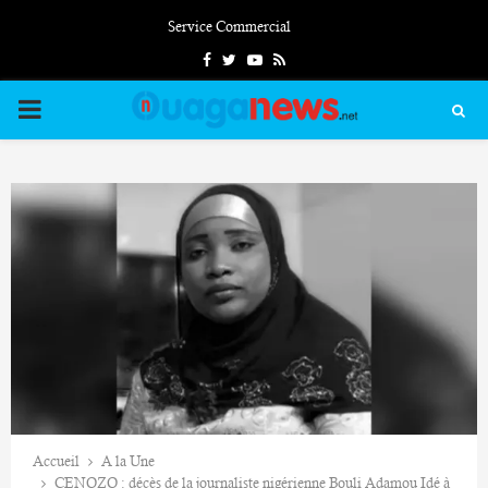
Service Commercial
Facebook
Twitter
Youtube
Rss
PRIMARY
MENU
Accueil
A la Une
CENOZO : décès de la journaliste nigérienne Bouli Adamou Idé à