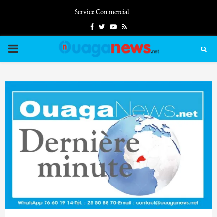
Service Commercial
Facebook
Twitter
Youtube
Rss
PRIMARY
MENU