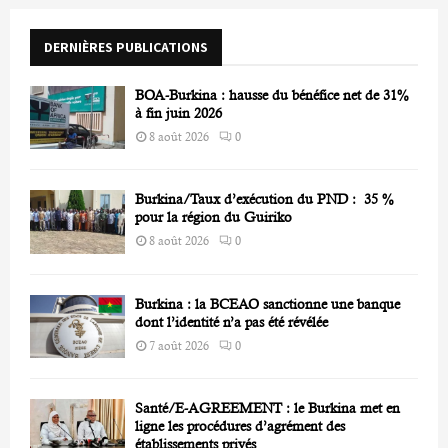
o
r
R
DERNIÈRES PUBLICATIONS
:
C
BOA-Burkina : hausse du bénéfice net de 31%
H
à fin juin 2026
8 août 2026
0
Burkina/Taux d’exécution du PND : 35 %
pour la région du Guiriko
8 août 2026
0
Burkina : la BCEAO sanctionne une banque
dont l’identité n’a pas été révélée
7 août 2026
0
Santé/E-AGREEMENT : le Burkina met en
ligne les procédures d’agrément des
établissements privés