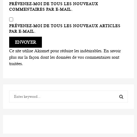
PRÉVENEZ-MOI DE TOUS LES NOUVEAUX
COMMENTAIRES PAR E-MAIL.
PRÉVENEZ-MOI DE TOUS LES NOUVEAUX ARTICLES
PAR E-MAIL.
Ce site utilise Akismet pour réduire les indésirables.
En savoir
plus sur la façon dont les données de vos commentaires sont
traitées
.
S
e
a
S
r
c
E
h
f
A