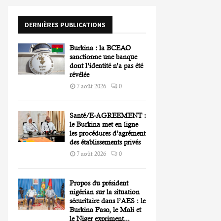
o
r
R
DERNIÈRES PUBLICATIONS
:
C
Burkina : la BCEAO
H
sanctionne une banque
dont l’identité n’a pas été
révélée
7 août 2026
0
Santé/E-AGREEMENT :
le Burkina met en ligne
les procédures d’agrément
des établissements privés
7 août 2026
0
Propos du président
nigérian sur la situation
sécuritaire dans l’AES : le
Burkina Faso, le Mali et
le Niger expriment...