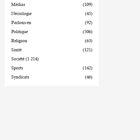
Médias
(109)
Nécrologie
(45)
Parlons-en
(92)
Politique
(506)
Religion
(63)
Santé
(121)
Société
(1 214)
Sports
(142)
Syndicats
(46)