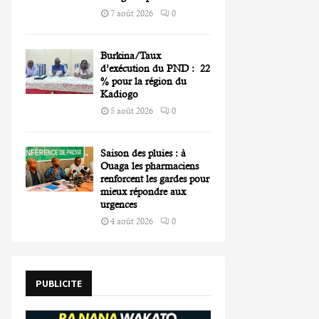
7 août 2026
0
Burkina/Taux
d’exécution du PND : 22
% pour la région du
Kadiogo
5 août 2026
0
Saison des pluies : à
Ouaga les pharmaciens
renforcent les gardes pour
mieux répondre aux
urgences
4 août 2026
0
PUBLICITE