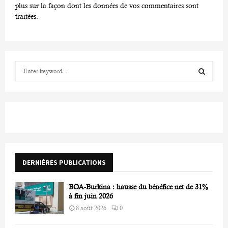
plus sur la façon dont les données de vos commentaires sont
traitées
.
S
e
a
S
r
c
E
h
f
A
o
r
R
DERNIÈRES PUBLICATIONS
:
C
BOA-Burkina : hausse du bénéfice net de 31%
H
à fin juin 2026
8 août 2026
0