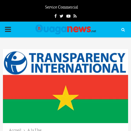
Service Commercial
Facebook
Twitter
Youtube
Rss
PRIMARY
MENU
Accueil
A la Une