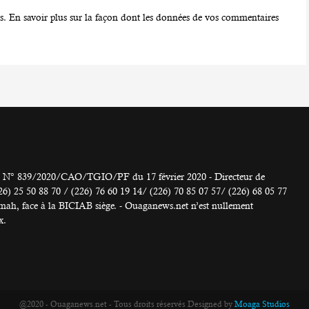
es.
En savoir plus sur la façon dont les données de vos commentaires
° 839/2020/CAO/TGIO/PF du 17 février 2020 - Directeur de
 50 88 70 / (226) 76 60 19 14/ (226) 70 85 07 57/ (226) 68 05 77
h, face à la BICIAB siège. - Ouaganews.net n’est nullement
x.
@2020 - Ouaganews.net - Tous droits réservés Designed by
Moaga Studios