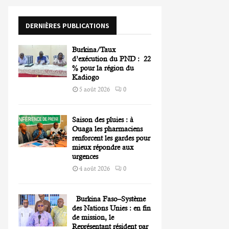
o
r
R
DERNIÈRES PUBLICATIONS
:
C
Burkina/Taux
H
d’exécution du PND : 22
% pour la région du
Kadiogo
5 août 2026
0
Saison des pluies : à
Ouaga les pharmaciens
renforcent les gardes pour
mieux répondre aux
urgences
4 août 2026
0
Burkina Faso–Système
des Nations Unies : en fin
de mission, le
Représentant résident par