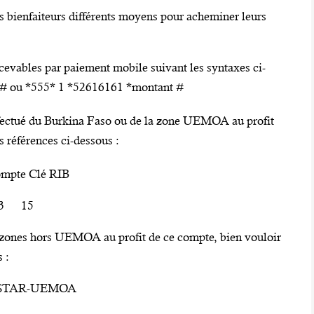
 bienfaiteurs différents moyens pour acheminer leurs
ecevables par paiement mobile suivant les syntaxes ci-
 # ou *555* 1 *52616161 *montant #
ffectué du Burkina Faso ou de la zone UEMOA au profit
s références ci-dessous :
mpte Clé RIB
3 15
s zones hors UEMOA au profit de ce compte, bien vouloir
 :
sor/STAR-UEMOA