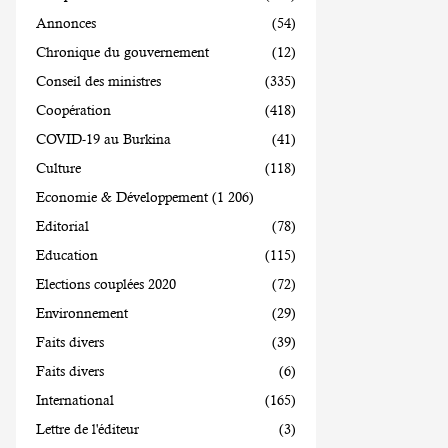
Annonces
(54)
Chronique du gouvernement
(12)
Conseil des ministres
(335)
Coopération
(418)
COVID-19 au Burkina
(41)
Culture
(118)
Economie & Développement
(1 206)
Editorial
(78)
Education
(115)
Elections couplées 2020
(72)
Environnement
(29)
Faits divers
(39)
Faits divers
(6)
International
(165)
Lettre de l'éditeur
(3)