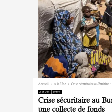
Accueil
A la Une
Crise sécuritaire au Burkina 
A la Une
Société
Crise sécuritaire au B
une collecte de fonds