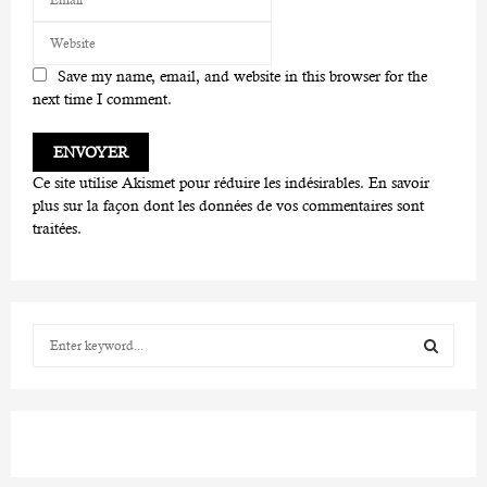
Save my name, email, and website in this browser for the
next time I comment.
Ce site utilise Akismet pour réduire les indésirables.
En savoir
plus sur la façon dont les données de vos commentaires sont
traitées
.
S
e
a
S
r
c
E
h
f
A