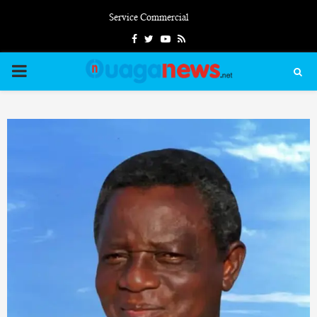
Service Commercial
Facebook
Twitter
Youtube
Rss
PRIMARY
MENU