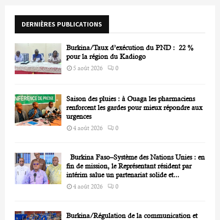
o
r
R
DERNIÈRES PUBLICATIONS
:
C
Burkina/Taux d’exécution du PND : 22 %
H
pour la région du Kadiogo
5 août 2026
0
Saison des pluies : à Ouaga les pharmaciens
renforcent les gardes pour mieux répondre aux
urgences
4 août 2026
0
Burkina Faso–Système des Nations Unies : en
fin de mission, le Représentant résident par
intérim salue un partenariat solide et...
4 août 2026
0
Burkina/Régulation de la communication et