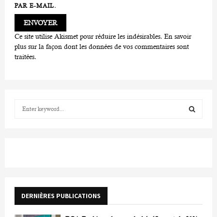
PAR E-MAIL.
Ce site utilise Akismet pour réduire les indésirables.
En savoir
plus sur la façon dont les données de vos commentaires sont
traitées
.
S
e
a
S
r
c
E
h
f
A
o
r
R
DERNIÈRES PUBLICATIONS
:
C