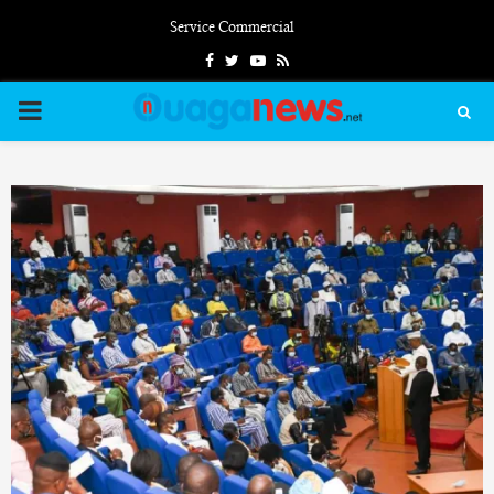
Service Commercial
Facebook
Twitter
Youtube
Rss
PRIMARY
MENU