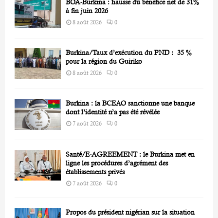
BOA-Burkina : hausse du bénéfice net de 31%
H
à fin juin 2026
8 août 2026
0
Burkina/Taux d’exécution du PND : 35 %
pour la région du Guiriko
8 août 2026
0
Burkina : la BCEAO sanctionne une banque
dont l’identité n’a pas été révélée
7 août 2026
0
Santé/E-AGREEMENT : le Burkina met en
ligne les procédures d’agrément des
établissements privés
7 août 2026
0
Propos du président nigérian sur la situation