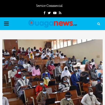
Service Commercial
Facebook
Twitter
Youtube
Rss
PRIMARY
MENU