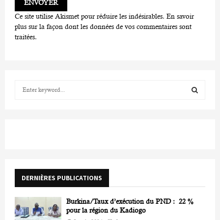
Ce site utilise Akismet pour réduire les indésirables.
En savoir
plus sur la façon dont les données de vos commentaires sont
traitées
.
S
e
a
S
r
c
E
h
f
A
o
r
R
DERNIÈRES PUBLICATIONS
:
C
Burkina/Taux d’exécution du PND : 22 %
H
pour la région du Kadiogo