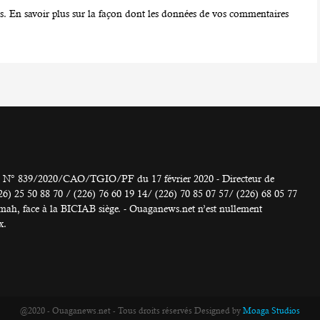
es.
En savoir plus sur la façon dont les données de vos commentaires
° 839/2020/CAO/TGIO/PF du 17 février 2020 - Directeur de
 50 88 70 / (226) 76 60 19 14/ (226) 70 85 07 57/ (226) 68 05 77
h, face à la BICIAB siège. - Ouaganews.net n’est nullement
x.
@2020 - Ouaganews.net - Tous droits réservés Designed by
Moaga Studios