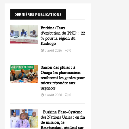
o
r
R
DERNIÈRES PUBLICATIONS
:
C
Burkina/Taux
H
d’exécution du PND : 22
% pour la région du
Kadiogo
5 août 2026
0
Saison des pluies : à
Ouaga les pharmaciens
renforcent les gardes pour
mieux répondre aux
urgences
4 août 2026
0
Burkina Faso–Système
des Nations Unies : en fin
de mission, le
Représentant résident par