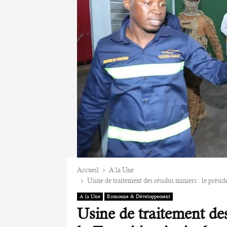
Accueil
A la Une
Usine de traitement des résidus miniers : le présid
A la Une
Economie & Développement
Usine de traitement des