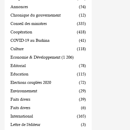
Annonces
(54)
Chronique du gouvernement
(12)
Conseil des ministres
(335)
Coopération
(418)
COVID-19 au Burkina
(41)
Culture
(118)
Economie & Développement
(1 206)
Editorial
(78)
Education
(115)
Elections couplées 2020
(72)
Environnement
(29)
Faits divers
(39)
Faits divers
(6)
International
(165)
Lettre de l'éditeur
(3)