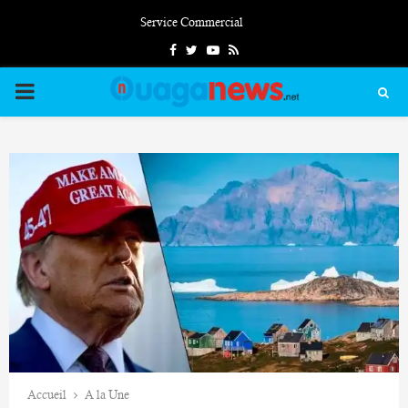
Service Commercial
Facebook
Twitter
Youtube
Rss
PRIMARY
MENU
Accueil
A la Une