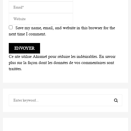
Save my name, email, and website in this browser for the
next time I comment.
Ce site utilise Akismet pour réduire les indésirables.
En savoir
plus sur la façon dont les données de vos commentaires sont
traitées
.
S
e
a
S
r
c
E
h