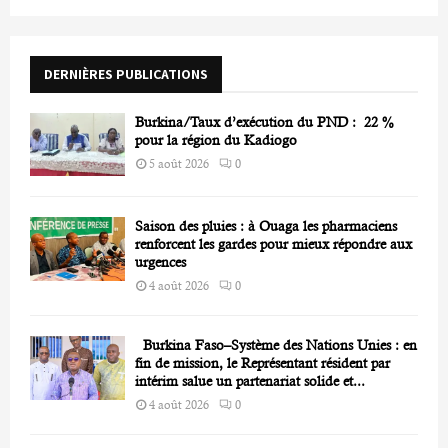
f
A
o
r
R
DERNIÈRES PUBLICATIONS
:
C
Burkina/Taux d’exécution du PND : 22 %
H
pour la région du Kadiogo
5 août 2026
0
Saison des pluies : à Ouaga les pharmaciens
renforcent les gardes pour mieux répondre aux
urgences
4 août 2026
0
Burkina Faso–Système des Nations Unies : en
fin de mission, le Représentant résident par
intérim salue un partenariat solide et...
4 août 2026
0