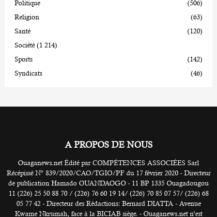
Politique
(506)
Religion
(63)
Santé
(120)
Société
(1 214)
Sports
(142)
Syndicats
(46)
A PROPOS DE NOUS
Ouaganews.net Édité par COMPÉTENCES ASSOCIÉES Sarl
Récépissé N° 839/2020/CAO/TGIO/PF du 17 février 2020 - Directeur
de publication Hamado OUANDAOGO - 11 BP 1335 Ouagadougou
11 (226) 25 50 88 70 / (226) 76 60 19 14/ (226) 70 85 07 57/ (226) 68
05 77 42 - Directeur des Rédactions: Bernard DIATTA - Avenue
Kwame Nkrumah, face à la BICIAB siège. - Ouaganews.net n’est