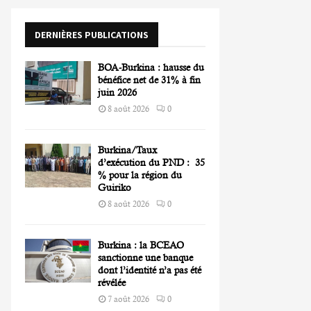
o
r
R
DERNIÈRES PUBLICATIONS
:
C
BOA-Burkina : hausse du
H
bénéfice net de 31% à fin
juin 2026
8 août 2026
0
Burkina/Taux
d’exécution du PND : 35
% pour la région du
Guiriko
8 août 2026
0
Burkina : la BCEAO
sanctionne une banque
dont l’identité n’a pas été
révélée
7 août 2026
0