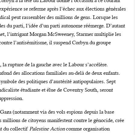
Corbyn à la tête du Labour donne l’occasion à ce courant
l’expérience se referme après l’échec aux élections générales
ical peut rassembler des millions de gens. Lorsque les
s du parti, l’idée d’un parti autonome réémerge. D’autant
net, l’intrigant Morgan McSweeney, Starmer multiplie les
e contre l’antisémitisme, il suspend Corbyn du groupe
 la rupture de la gauche avec le Labour s’accélère.
fond des allocations familiales au-delà de deux enfants.
 symbole des politiques d’austérité antipopulaires. Sept
dicaliste étudiante et élue de Coventry South, seront
uppression.
à Gaza (notamment via des vols espions depuis la base
s millions de citoyens manifestent contre le génocide, crée
t du collectif
Palestine Action
comme organisation