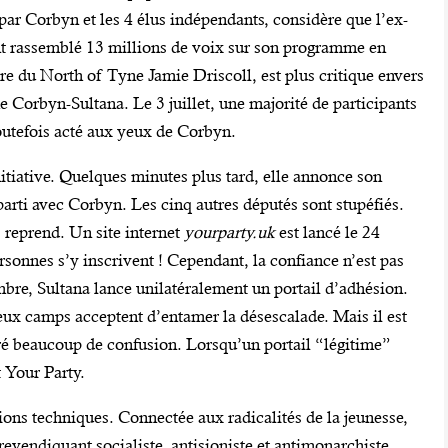
ar Corbyn et les 4 élus indépendants, considère que l’ex-
nt rassemblé 13 millions de voix sur son programme en
e du North of Tyne Jamie Driscoll, est plus critique envers
e Corbyn-Sultana. Le 3 juillet, une majorité de participants
toutefois acté aux yeux de Corbyn.
nitiative. Quelques minutes plus tard, elle annonce son
parti avec Corbyn. Les cinq autres députés sont stupéfiés.
s reprend. Un site internet
yourparty.uk
est lancé le 24
rsonnes s’y inscrivent ! Cependant, la confiance n’est pas
mbre, Sultana lance unilatéralement un portail d’adhésion.
eux camps acceptent d’entamer la désescalade. Mais il est
ndré beaucoup de confusion. Lorsqu’un portail “légitime”
 Your Party.
ions techniques. Connectée aux radicalités de la jeunesse,
 revendiquant socialiste, antisioniste et antimonarchiste.