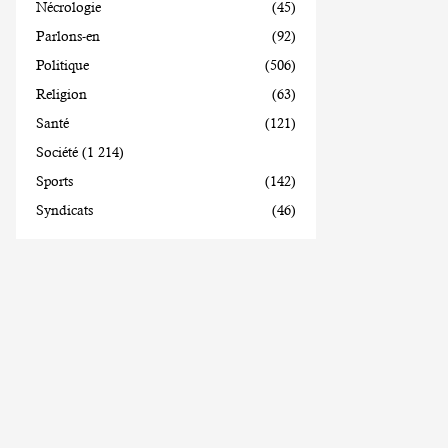
Nécrologie
(45)
Parlons-en
(92)
Politique
(506)
Religion
(63)
Santé
(121)
Société
(1 214)
Sports
(142)
Syndicats
(46)