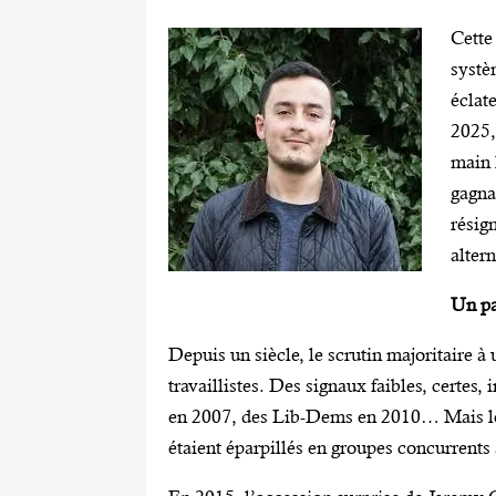
Cette
systè
éclat
2025,
main 
gagna
résig
altern
Un pa
Depuis un siècle, le scrutin majoritaire à
travaillistes. Des signaux faibles, certes
en 2007, des Lib-Dems en 2010… Mais les
étaient éparpillés en groupes concurrents 