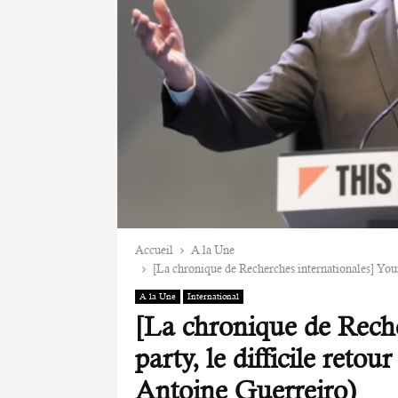
Accueil
A la Une
[La chronique de Recherches internationales] Your 
A la Une
International
[La chronique de Reche
party, le difficile reto
Antoine Guerreiro)