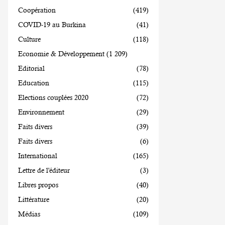
Coopération
(419)
COVID-19 au Burkina
(41)
Culture
(118)
Economie & Développement
(1 209)
Editorial
(78)
Education
(115)
Elections couplées 2020
(72)
Environnement
(29)
Faits divers
(39)
Faits divers
(6)
International
(165)
Lettre de l'éditeur
(3)
Libres propos
(40)
Littérature
(20)
Médias
(109)